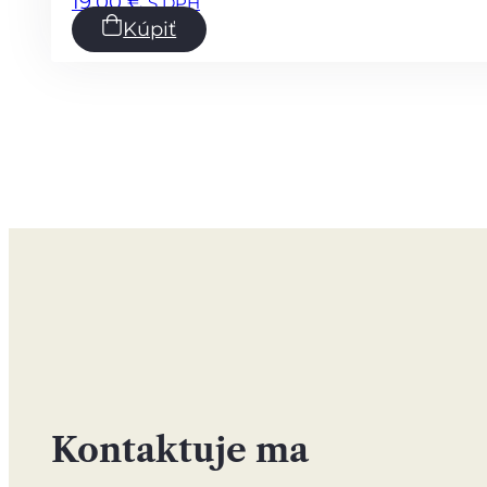
19,00
€
S DPH
Kúpiť
Kontaktuje ma